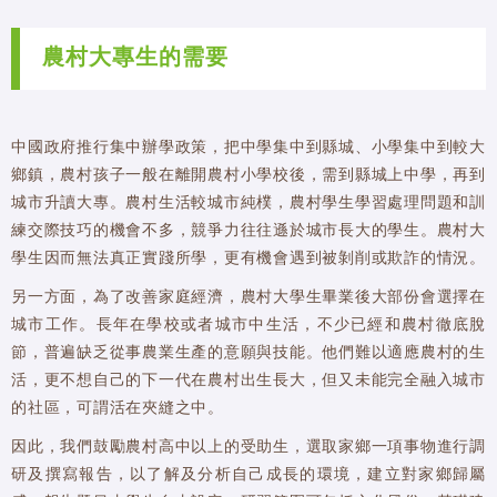
農村大專生的需要
中國政府推行集中辦學政策，把中學集中到縣城、小學集中到較大
鄉鎮，農村孩子一般在離開農村小學校後，需到縣城上中學，再到
城市升讀大專。農村生活較城市純樸，農村學生學習處理問題和訓
練交際技巧的機會不多，競爭力往往遜於城市長大的學生。農村大
學生因而無法真正實踐所學，更有機會遇到被剝削或欺詐的情況。
另一方面，為了改善家庭經濟，農村大學生畢業後大部份會選擇在
城市工作。長年在學校或者城市中生活，不少已經和農村徹底脫
節，普遍缺乏從事農業生產的意願與技能。他們難以適應農村的生
活，更不想自己的下一代在農村出生長大，但又未能完全融入城市
的社區，可謂活在夾縫之中。
因此，我們鼓勵農村高中以上的受助生，選取家鄉一項事物進行調
研及撰寫報告，以了解及分析自己成長的環境，建立對家鄉歸屬