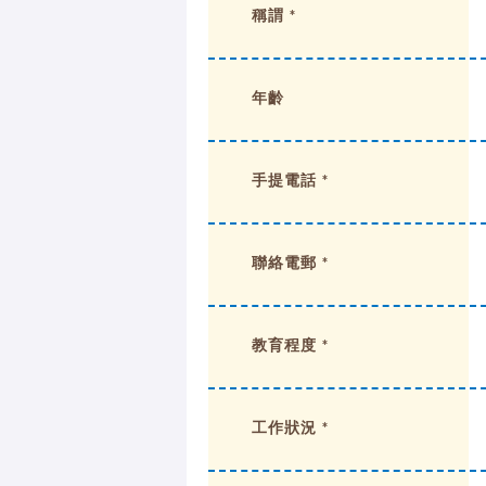
稱謂 *
年齡
手提電話 *
聯絡電郵 *
教育程度 *
工作狀況 *