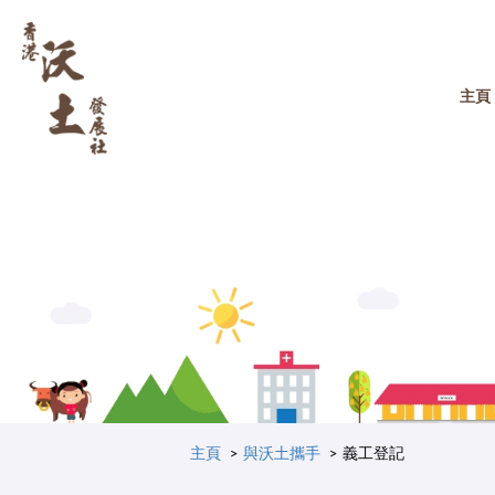
主頁
主頁
與沃土攜手
義工登記