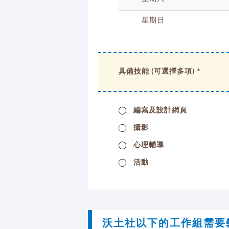
星期日
具備技能 (可選擇多項) *
編寫及設計網頁
攝影
心理輔導
活動
沃土社以下的工作組需要