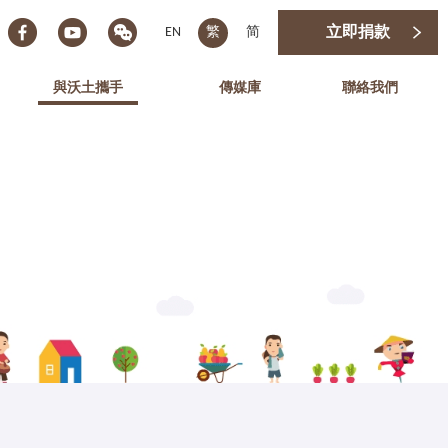
EN
繁
简
立即捐款
與沃土攜手
傳媒庫
聯絡我們