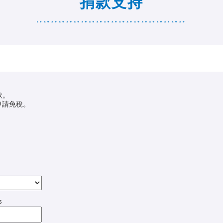
捐款支持
款。
申請免稅。
s