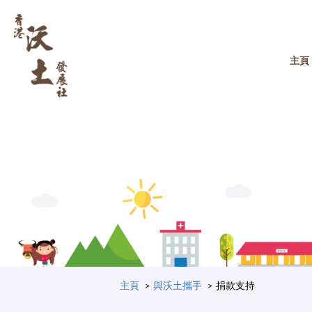
主頁
主頁
與沃土攜手
捐款支持