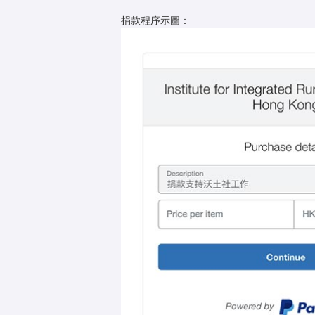
捐款程序示圖：