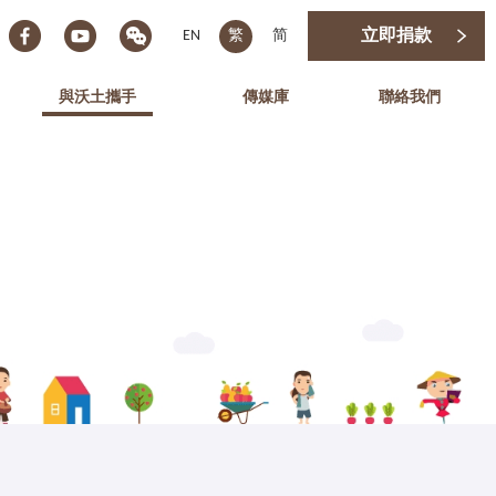
EN
繁
简
立即捐款
與沃土攜手
傳媒庫
聯絡我們